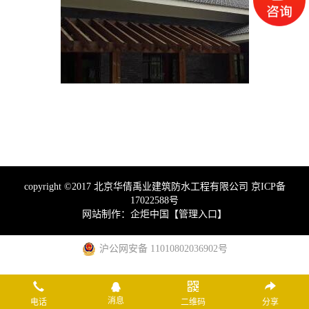
copyright ©2017 北京华倩禹业建筑防水工程有限公司
京ICP备
17022588号
网站制作：
企炬中国
【
管理入口
】
沪公网安备 11010802036902号
消息
电话
二维码
分享